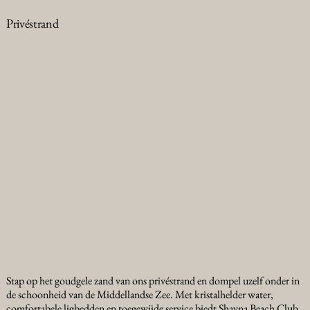
Privéstrand
Stap op het goudgele zand van ons privéstrand en dompel uzelf onder in
de schoonheid van de Middellandse Zee. Met kristalhelder water,
comfortabele ligbedden en toegewijde service biedt Shayna Beach Club