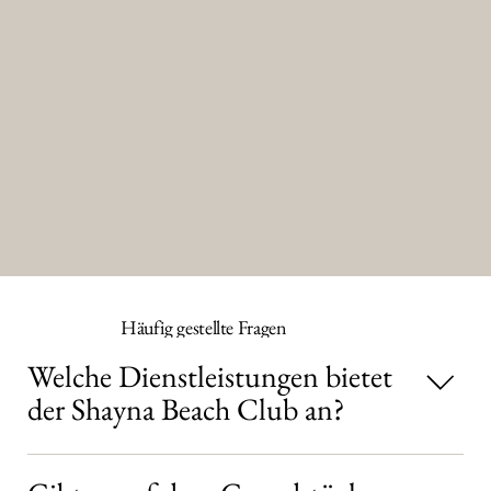
Häufig gestellte Fragen
Welche Dienstleistungen bietet
der Shayna Beach Club an?
Wir bieten einen Privatstrand, ein Restaurant und eine Bar,
Veranstaltungsräume, komfortable Zimmer, kostenlose Parkplätze